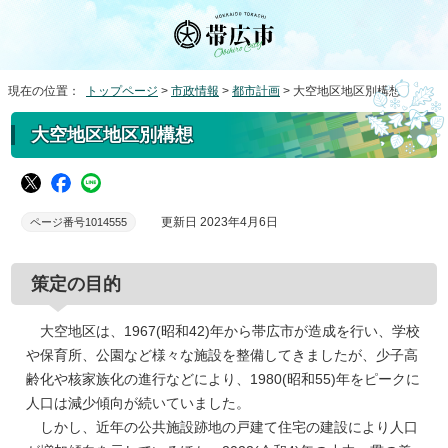
現在の位置：
トップページ
>
市政情報
>
都市計画
> 大空地区地区別構想
大空地区地区別構想
更新日 2023年4月6日
ページ番号1014555
策定の目的
大空地区は、1967(昭和42)年から帯広市が造成を行い、学校
や保育所、公園など様々な施設を整備してきましたが、少子高
齢化や核家族化の進行などにより、1980(昭和55)年をピークに
人口は減少傾向が続いていました。
しかし、近年の公共施設跡地の戸建て住宅の建設により人口