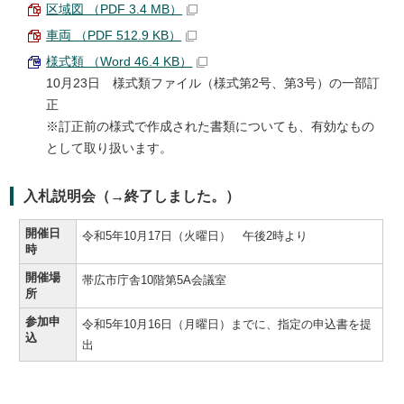
区域図 （PDF 3.4 MB）
車両 （PDF 512.9 KB）
様式類 （Word 46.4 KB）
10月23日 様式類ファイル（様式第2号、第3号）の一部訂
正
※訂正前の様式で作成された書類についても、有効なもの
として取り扱います。
入札説明会（→終了しました。）
開催日
令和5年10月17日（火曜日） 午後2時より
時
開催場
帯広市庁舎10階第5A会議室
所
参加申
令和5年10月16日（月曜日）までに、指定の申込書を提
込
出