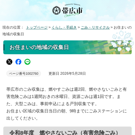
現在の位置：
トップページ
>
くらし・手続き
>
ごみ・リサイクル
> お住まいの
地域の収集日
お住まいの地域の収集日
更新日 2026年5月28日
ページ番号1002760
帯広市のごみ収集は、燃やすごみは週2回、燃やさないごみと有
害危険ごみは1週間おきの水曜日、資源ごみは週1回です。ま
た、大型ごみは、事前申込による戸別収集です。
お住まい区域の収集日当日の朝、9時までにごみステーションに
出してください。
令和8年度 燃やさないごみ（有害危険ごみ）