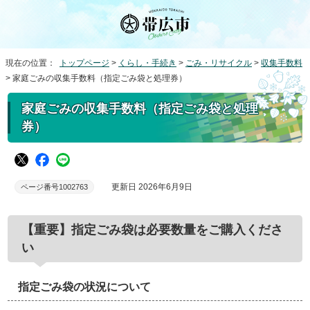
現在の位置：
トップページ
>
くらし・手続き
>
ごみ・リサイクル
>
収集手数料
> 家庭ごみの収集手数料（指定ごみ袋と処理券）
家庭ごみの収集手数料（指定ごみ袋と処理
券）
更新日 2026年6月9日
ページ番号1002763
【重要】指定ごみ袋は必要数量をご購入くださ
い
指定ごみ袋の状況について