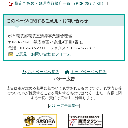
指定ごみ袋・処理券取扱店一覧 （PDF 297.7 KB）
このページに関する
ご意見・お問い合わせ
都市環境部環境室清掃事業課管理係
〒080-2464 帯広市西24条北4丁目1番地
電話：0155-37-2311 ファクス：0155-37-2313
ご意見・お問い合わせフォーム
前のページへ戻る
トップページへ戻る
バナー広告
広告は市が定める基準に基づいて表示されるものですが、表示内容等
について市が推奨することを意味するものではなく、また、内容に関
する一切の責任は広告主に帰属します。
[
バナー広告募集中
]