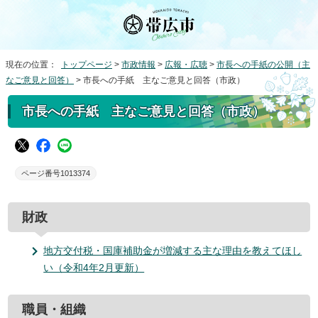
現在の位置：
トップページ
>
市政情報
>
広報・広聴
>
市長への手紙の公開（主
なご意見と回答）
> 市長への手紙 主なご意見と回答（市政）
市長への手紙 主なご意見と回答（市政）
ページ番号1013374
財政
地方交付税・国庫補助金が増減する主な理由を教えてほし
い（令和4年2月更新）
職員・組織