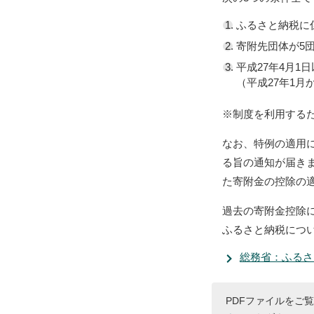
ふるさと納税に
寄附先団体が5
平成27年4月1
（平成27年1
※制度を利用する
なお、特例の適用
る旨の通知が届き
た寄附金の控除の
過去の寄附金控除
ふるさと納税につ
総務省：ふるさ
PDFファイルをご覧