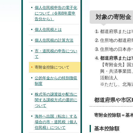
個人住民税申告の電子化
について（令和8年度申
対象の寄附金
告分から）
個人住民税とは
都道府県または
住所地の都道府
個人住民税の計算方法
住所地の日本赤
市・道民税の申告につい
て
都道府県または
【寄附金先】国
寄附金控除について
興・共済事業団
活動法人
公的年金からの特別徴収
制度
※ただし、北海
株式等の譲渡益や配当に
都道府県や市区
関する課税方式の選択に
ついて
寄附金控除額＝基
海外へ出国（転出）する
場合の市・道民税（個人
住民税）について
基本控除額