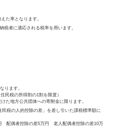
を加えた率となります。
納税者に適応される税率を用います。
となります。
人住民税の所得割の1割を限度）
受けた地方公共団体への寄附金に限ります。
住民税の人的控除の差」を差し引いた課税標準額に
円 配偶者控除の差5万円 老人配偶者控除の差10万