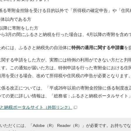
係る寄附金控除を受ける目的以外で「所得税の確定申告」や「住民
団体以内である方
日以降に寄附をした方
月から3月の間にふるさと納税を行った場合は、4月以降の寄附を含
ためには、ふるさと納税先の自治体に
特例の適用に関する申請書
を
に関する申請をした方が、実際には特例の利用ができない方だと判
ます。この通知が届いた方は、特例申請を行った寄附金における住
適用を受ける場合、改めて所得税や住民税の申告が必要となります
に係る改正については、「平成26年以前の寄附金控除に係る制度改
いての更に詳しい情報は、「総務省：ふるさと納税ポータルサイト
と納税ポータルサイト
（外部リンク）
いただくには、「Adobe（R） Reader（R）」が必要です。お持ちで