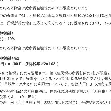
となる寄附金は総所得金額等の40％が限度となります。
年中の寄附までは、所得税の税率は復興特別所得税の税率1.021%
は、課税所得の増加に応じて高くなるように設定されており、その
本控除額
）×10%
となる寄附金は総所得金額等の30％が限度となります。
例控除額※1
円）×（90％－所得税率※2×1.021）
るさと納税」にのみ適用され、個人住民税の所得割額の2割が限度
年12月31日までに寄附をしたふるさと納税に係る寄附金控除額は個
月1日以降に支出された寄附金については、総務大臣による指定を
税の特例控除額の所得税率は、住民税の課税標準額より「所得税と
税率です。（0～45％）
の差 例（合計所得金額 900万円以下の場合)…基礎控除の差5万