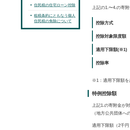
住民税の住宅ローン控除
上記の1.〜4.の寄
租税条約にともなう個人
住民税の免除について
控除方式
控除対象限度額
適用下限額(※1)
控除率
※1：適用下限額
特例控除額
上記1.の寄附金が
（地方公共団体へ
適用下限額（2千円