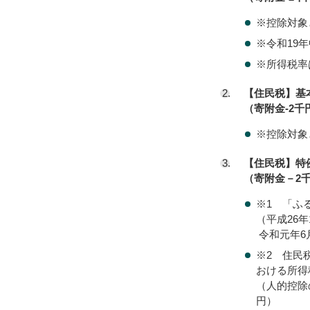
※控除対象
※令和19
※所得税率
【住民税】基
（寄附金-2千円
※控除対象
【住民税】特
（寄附金－2千
※1 「ふ
（平成26
令和元年6
※2 住民
おける所得
（人的控除
円）