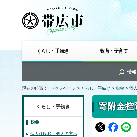
くらし・手続き
教育・子育て
情報
現在の位置：
トップページ
>
くらし・手続き
>
税金
>
個
寄附金控
くらし・手続き
税金
個人住民税 個人の方へ