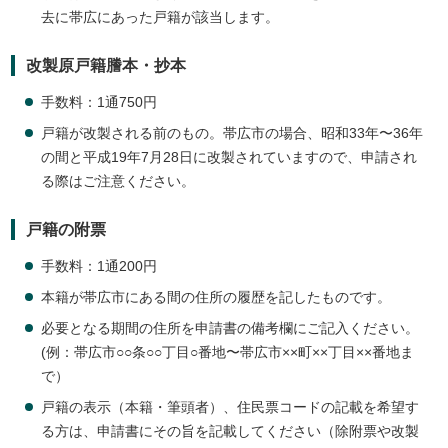
去に帯広にあった戸籍が該当します。
改製原戸籍謄本・抄本
手数料：1通750円
戸籍が改製される前のもの。帯広市の場合、昭和33年〜36年
の間と平成19年7月28日に改製されていますので、申請され
る際はご注意ください。
戸籍の附票
手数料：1通200円
本籍が帯広市にある間の住所の履歴を記したものです。
必要となる期間の住所を申請書の備考欄にご記入ください。
(例：帯広市○○条○○丁目○番地〜帯広市××町××丁目××番地ま
で）
戸籍の表示（本籍・筆頭者）、住民票コードの記載を希望す
る方は、申請書にその旨を記載してください（除附票や改製