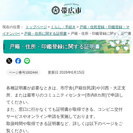
現在の位置：
トップページ
>
くらし・手続き
>
戸籍・住民登録・印鑑登録・マ
イナンバー
>
戸籍・住所に関する証明書
> 戸籍・住所・印鑑登録に関する証明書
戸籍・住所・印鑑登録に関する証明書
更新日 2026年6月15日
ページ番号1002444
各種証明書が必要なときは、市庁舎(戸籍住民課)や川西・大正支
所、または最寄りのコミュニティセンター[市内8カ所]で申請し
てください。
また、窓口に行かなくても証明書が取得できる、コンビニ交付
サービスやオンライン申請を実施しております。
取扱時間や取得できる証明書など、詳しくは以下のページをご
覧ください。