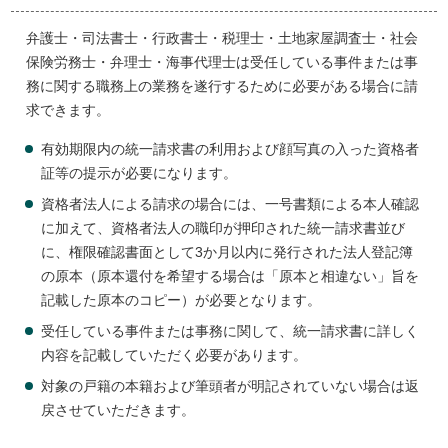
弁護士・司法書士・行政書士・税理士・土地家屋調査士・社会
保険労務士・弁理士・海事代理士は受任している事件または事
務に関する職務上の業務を遂行するために必要がある場合に請
求できます。
有効期限内の統一請求書の利用および顔写真の入った資格者
証等の提示が必要になります。
資格者法人による請求の場合には、一号書類による本人確認
に加えて、資格者法人の職印が押印された統一請求書並び
に、権限確認書面として3か月以内に発行された法人登記簿
の原本（原本還付を希望する場合は「原本と相違ない」旨を
記載した原本のコピー）が必要となります。
受任している事件または事務に関して、統一請求書に詳しく
内容を記載していただく必要があります。
対象の戸籍の本籍および筆頭者が明記されていない場合は返
戻させていただきます。