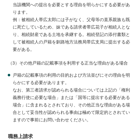
当該機関への提出を必要とする理由を明らかにする必要があ
ります。
例：被相続人帯広太郎には子がなく、父母等の直系親族も既
に死亡しているため、妹である請求者帯広花子が相続人とな
り、相続財産である土地を承継する。相続登記の添付書類と
して被相続人の戸籍を釧路地方法務局帯広支局に提出する必
要がある。
（3）その他戸籍の記載事項を利用する正当な理由がある場合
戸籍の記載事項の利用の目的および方法並びにその理由を明
らかにする必要があります。
なお、第三者請求が認められる場合については上記の「権利
義務行使に必要な場合」または「国等に提出する必要がある
場合」に含まれるとされており、その他正当な理由がある場
合として妥当性が認められる事由は極めて限定的とされてい
ますので事前にお問い合わせください。
職務上請求