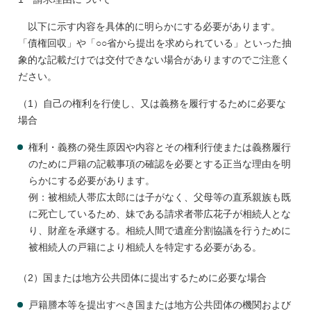
以下に示す内容を具体的に明らかにする必要があります。
「債権回収」や「○○省から提出を求められている」といった抽
象的な記載だけでは交付できない場合がありますのでご注意く
ださい。
（1）自己の権利を行使し、又は義務を履行するために必要な
場合
権利・義務の発生原因や内容とその権利行使または義務履行
のために戸籍の記載事項の確認を必要とする正当な理由を明
らかにする必要があります。
例：被相続人帯広太郎には子がなく、父母等の直系親族も既
に死亡しているため、妹である請求者帯広花子が相続人とな
り、財産を承継する。相続人間で遺産分割協議を行うために
被相続人の戸籍により相続人を特定する必要がある。
（2）国または地方公共団体に提出するために必要な場合
戸籍謄本等を提出すべき国または地方公共団体の機関および