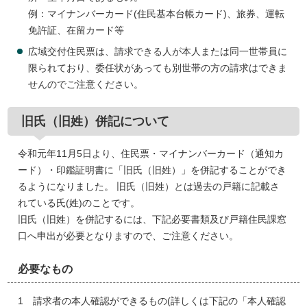
例：マイナンバーカード(住民基本台帳カード)、旅券、運転
免許証、在留カード等
広域交付住民票は、請求できる人が本人または同一世帯員に
限られており、委任状があっても別世帯の方の請求はできま
せんのでご注意ください。
旧氏（旧姓）併記について
令和元年11月5日より、住民票・マイナンバーカード（通知カ
ード）・印鑑証明書に「旧氏（旧姓）」を併記することができ
るようになりました。 旧氏（旧姓）とは過去の戸籍に記載さ
れている氏(姓)のことです。
旧氏（旧姓）を併記するには、下記必要書類及び戸籍住民課窓
口へ申出が必要となりますので、ご注意ください。
必要なもの
1 請求者の本人確認ができるもの(詳しくは下記の「本人確認