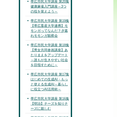
帯広市民大学講座 第20集
健康麻雀入門講座～3つ
の役を覚えよう～
帯広市民大学講座 第19集
【帯広畜産大学連携】モ
モンガってなんだ？夕暮
れモモンガ観察会
帯広市民大学講座 第18集
【男女共同参画講座】あ
たりまえをアップデート
～誰もが生きやすい社会
を目指すために～
帯広市民大学講座 第17集
はじめての生成AI・もっ
と使える生成AI～暮らし
に役立つAI活用術～
帯広市民大学講座 第16集
【明治】チーズを知りチ
ーズに親しむ