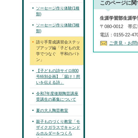
このページに関
ソーセージ作り体験(1種
類)
生涯学習部生涯学
ソーセージ作り体験(3種
〒080-0012 
類)
電話：0155-22-4
語り手育成講習会ステッ
ご意見・お問
プアップ編「子どもの文
学でつなぐ 平和のバト
ン」
【子どもの詩サイロ800
号特別企画】「届け！想
いを伝える詩」
令和7年度後期陶芸講座
受講生の募集について
夏の大人陶芸教室
親子ものづくり教室「モ
ザイクガラスでキャンド
ルホルダーをつくろ