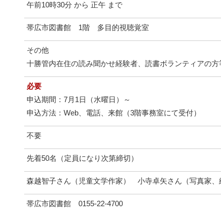
午前10時30分 から 正午 まで
帯広市図書館 1階 多目的視聴覚室
その他
十勝管内在住の読み聞かせ経験者、読書ボランティアの方
必要
申込期間：7月1日（水曜日）～
申込方法：Web、電話、来館（3階事務室にて受付）
不要
先着50名（定員になり次第締切）
森越智子さん（児童文学作家） 小寺卓矢さん（写真家、
帯広市図書館 0155‐22‐4700