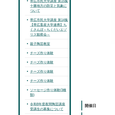
帯広市民大学講座 第15集
十勝地方の防災と気象に
ついて
帯広市民大学講座 第14集
【帯広畜産大学連携】ち
くさんぽ～ちくだいエゾ
リス観察会～
親子陶芸教室
チーズ作り体験
チーズ作り体験
チーズ作り体験
チーズ作り体験
ソーセージ作り体験(3種
類)
令和8年度夜間陶芸講座
開催日
受講生の募集について