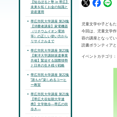
【知るぽると塾 in 帯広】
未来を拓くお金の知識と
資産運用
帯広市民大学講座 第24集
児童文学や子どもた
【消費者講座】家電機器
今回は、児童文学作
（リチウムイオン電池
等）の正しい使い方から
容の講座となってい
リサイクルまで
読書ボランティアと
帯広市民大学講座 第23集
【東洋大学講師派遣事業
イベントカテゴリ
共催】緊迫する国際情勢
と日本の生き残り戦略
帯広市民大学講座 第22集
“誰もが”楽しめるコーヒ
ー教室
帯広市民大学講座 第21集
【帯広大谷短期大学連
携】文学散歩―帯広の街
歩き―