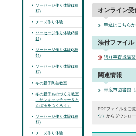
ソーセージ作り体験(1種
オンライン受
類)
チーズ作り体験
申込はこちらか
ソーセージ作り体験(3種
類)
添付ファイル
ソーセージ作り体験(3種
類)
語り手育成講習会
ソーセージ作り体験(1種
類)
関連情報
冬の親子陶芸教室
帯広市図書館
（
冬の親子ものづくり教室
「サンキャッチャー＆と
んぼ玉をつくろう」
PDFファイルをご覧
ウ）
からダウンロー
ソーセージ作り体験(1種
類)
チーズ作り体験