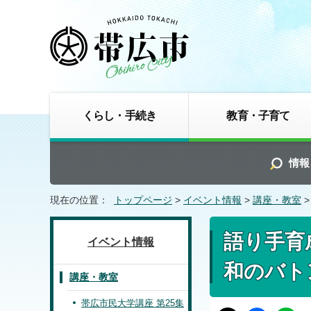
くらし・手続き
教育・子育て
情報
現在の位置：
トップページ
>
イベント情報
>
講座・教室
>
語り手育
イベント情報
和のバト
講座・教室
帯広市民大学講座 第25集