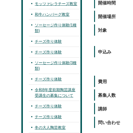
開催時間
モッツァレラチーズ教室
和牛ハンバーグ教室
開催場所
ソーセージ作り体験(1種
対象
類)
チーズ作り体験
申込み
チーズ作り体験
ソーセージ作り体験(3種
類)
チーズ作り体験
費用
令和8年度前期陶芸講座
募集人数
受講生の募集について
チーズ作り体験
講師
チーズ作り体験
問い合わせ
冬の大人陶芸教室