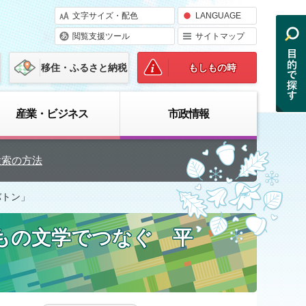
文字サイズ・配色
LANGUAGE
閲覧支援ツール
サイトマップ
移住・ふるさと納税
もしもの時
産業・ビジネス
市政情報
検索の方法
バトン」
もの文学でつなぐ 平