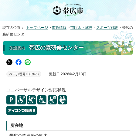
現在の位置：
トップページ
>
市政情報
>
市庁舎・施設
>
スポーツ施設
> 帯広の
森研修センター
帯広の森研修センター
施設案内
更新日 2026年2月13日
ページ番号1007678
ユニバーサルデザイン対応状況：
所在地
帯広の森運動公園内