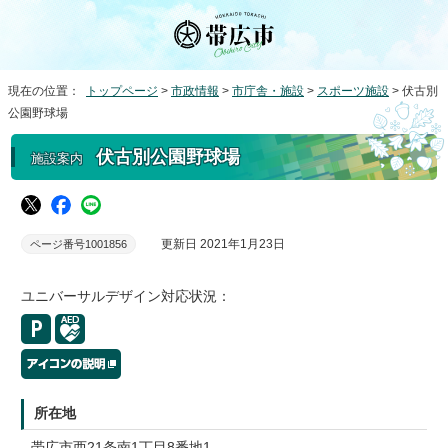
現在の位置：
トップページ
>
市政情報
>
市庁舎・施設
>
スポーツ施設
> 伏古別
公園野球場
伏古別公園野球場
施設案内
更新日 2021年1月23日
ページ番号1001856
ユニバーサルデザイン対応状況：
所在地
帯広市西21条南1丁目8番地1