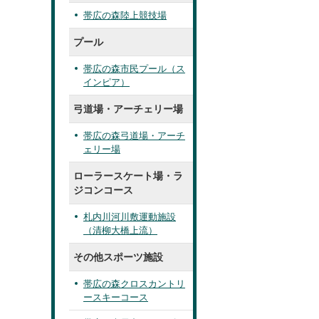
帯広の森陸上競技場
プール
帯広の森市民プール（ス
インピア）
弓道場・アーチェリー場
帯広の森弓道場・アーチ
ェリー場
ローラースケート場・ラ
ジコンコース
札内川河川敷運動施設
（清柳大橋上流）
その他スポーツ施設
帯広の森クロスカントリ
ースキーコース