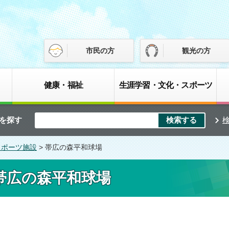
市民の方
観光の方
健康・福祉
生涯学習・文化・スポーツ
を探す
スポーツ施設
> 帯広の森平和球場
帯広の森平和球場