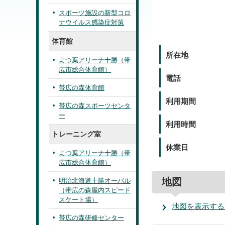
スポーツ施設の新型コロ
ナウイルス感染症対策
体育館
所在地
よつ葉アリーナ十勝（帯
広市総合体育館）
電話
帯広の森体育館
利用期間
帯広の森スポーツセンタ
ー
利用時間
トレーニング室
休業日
よつ葉アリーナ十勝（帯
広市総合体育館）
地図
明治北海道十勝オーバル
（帯広の森屋内スピード
スケート場）
地図を表示する
帯広の森研修センター