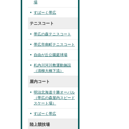
場
すぱーく帯広
テニスコート
帯広の森テニスコート
帯広市南町テニスコート
自由が丘公園庭球場
札内川河川敷運動施設
（清柳大橋下流）
屋内コート
明治北海道十勝オーバル
（帯広の森屋内スピード
スケート場）
すぱーく帯広
陸上競技場