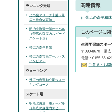
関連情報
ランニング走路
よつ葉アリーナ十勝（帯
帯広の森平和球
広市総合体育館）
明治北海道十勝オーバル
このページに関
（帯広の森屋内スピード
スケート場）
生涯学習部スポー
帯広の森体育館
〒080-8670 
帯広の森市民プール（ス
電話：0155-65-4
インピア）
ご意見・お問
ウォーキング
帯広の森運動公園ウォー
キングコース
スケート場
明治北海道十勝オーバル
（帯広の森屋内スピード