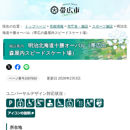
現在の位置：
トップページ
>
市政情報
>
市庁舎・施設
>
スポーツ施設
> 明治北
海道十勝オーバル（帯広の森屋内スピードスケート場）
明治北海道十勝オーバル（帯広の
施設案内
森屋内スピードスケート場）
更新日 2026年2月3日
ページ番号1007650
ユニバーサルデザイン対応状況：
所在地