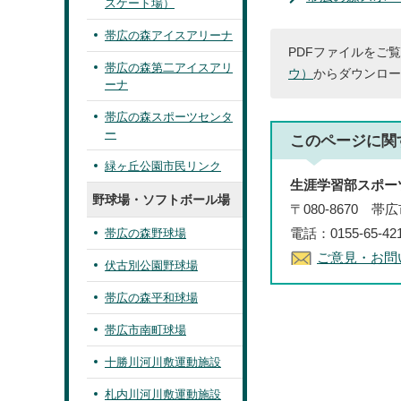
スケート場）
帯広の森アイスアリーナ
PDFファイルをご覧
帯広の森第二アイスアリ
ウ）
からダウンロー
ーナ
帯広の森スポーツセンタ
ー
このページに関
緑ヶ丘公園市民リンク
生涯学習部スポー
野球場・ソフトボール場
〒080-8670 
電話：0155-65-4
帯広の森野球場
ご意見・お問
伏古別公園野球場
帯広の森平和球場
帯広市南町球場
十勝川河川敷運動施設
札内川河川敷運動施設