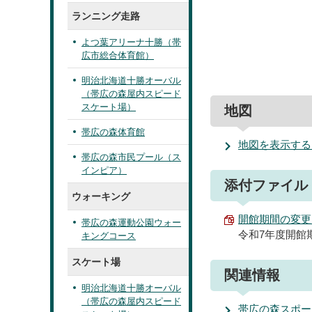
ランニング走路
よつ葉アリーナ十勝（帯
広市総合体育館）
明治北海道十勝オーバル
（帯広の森屋内スピード
スケート場）
地図
帯広の森体育館
地図を表示する
帯広の森市民プール（ス
インピア）
添付ファイル
ウォーキング
開館期間の変更につ
帯広の森運動公園ウォー
令和7年度開館
キングコース
スケート場
関連情報
明治北海道十勝オーバル
（帯広の森屋内スピード
帯広の森スポー