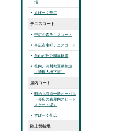
場
すぱーく帯広
テニスコート
帯広の森テニスコート
帯広市南町テニスコート
自由が丘公園庭球場
札内川河川敷運動施設
（清柳大橋下流）
屋内コート
明治北海道十勝オーバル
（帯広の森屋内スピード
スケート場）
すぱーく帯広
陸上競技場