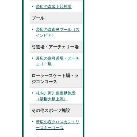
帯広の森陸上競技場
プール
帯広の森市民プール（ス
インピア）
弓道場・アーチェリー場
帯広の森弓道場・アーチ
ェリー場
ローラースケート場・ラ
ジコンコース
札内川河川敷運動施設
（清柳大橋上流）
その他スポーツ施設
帯広の森クロスカントリ
ースキーコース