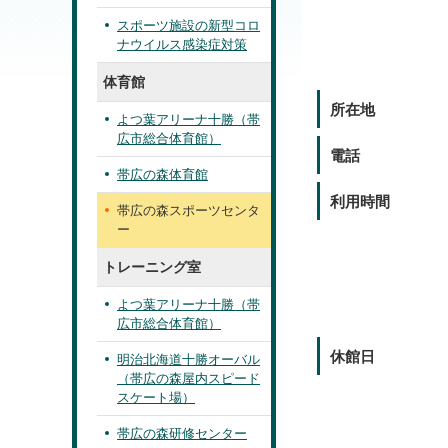
スポーツ施設の新型コロ
ナウイルス感染症対策
体育館
所在地
よつ葉アリーナ十勝（帯
広市総合体育館）
電話
帯広の森体育館
利用時間
帯広の森スポーツセンタ
ー
トレーニング室
よつ葉アリーナ十勝（帯
広市総合体育館）
休館日
明治北海道十勝オーバル
（帯広の森屋内スピード
スケート場）
帯広の森研修センター