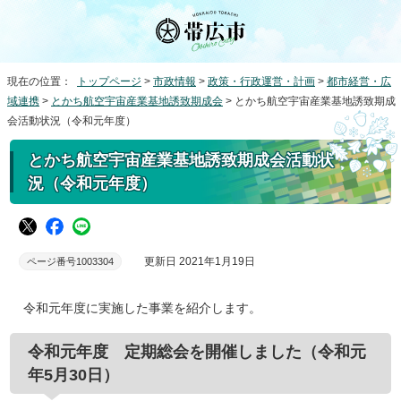
現在の位置：
トップページ
>
市政情報
>
政策・行政運営・計画
>
都市経営・広
域連携
>
とかち航空宇宙産業基地誘致期成会
> とかち航空宇宙産業基地誘致期成
会活動状況（令和元年度）
とかち航空宇宙産業基地誘致期成会活動状
況（令和元年度）
更新日 2021年1月19日
ページ番号1003304
令和元年度に実施した事業を紹介します。
令和元年度 定期総会を開催しました（令和元
年5月30日）