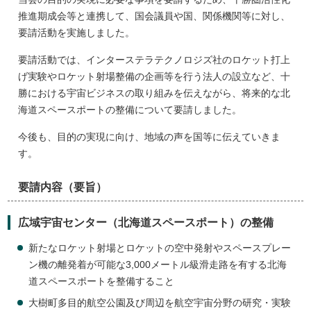
推進期成会等と連携して、国会議員や国、関係機関等に対し、
要請活動を実施しました。
要請活動では、インターステラテクノロジズ社のロケット打上
げ実験やロケット射場整備の企画等を行う法人の設立など、十
勝における宇宙ビジネスの取り組みを伝えながら、将来的な北
海道スペースポートの整備について要請しました。
今後も、目的の実現に向け、地域の声を国等に伝えていきま
す。
要請内容（要旨）
広域宇宙センター（北海道スペースポート）の整備
新たなロケット射場とロケットの空中発射やスペースプレー
ン機の離発着が可能な3,000メートル級滑走路を有する北海
道スペースポートを整備すること
大樹町多目的航空公園及び周辺を航空宇宙分野の研究・実験