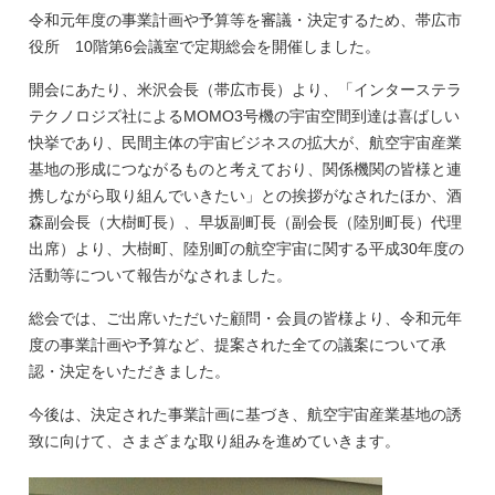
令和元年度の事業計画や予算等を審議・決定するため、帯広市
役所 10階第6会議室で定期総会を開催しました。
開会にあたり、米沢会長（帯広市長）より、「インターステラ
テクノロジズ社によるMOMO3号機の宇宙空間到達は喜ばしい
快挙であり、民間主体の宇宙ビジネスの拡大が、航空宇宙産業
基地の形成につながるものと考えており、関係機関の皆様と連
携しながら取り組んでいきたい」との挨拶がなされたほか、酒
森副会長（大樹町長）、早坂副町長（副会長（陸別町長）代理
出席）より、大樹町、陸別町の航空宇宙に関する平成30年度の
活動等について報告がなされました。
総会では、ご出席いただいた顧問・会員の皆様より、令和元年
度の事業計画や予算など、提案された全ての議案について承
認・決定をいただきました。
今後は、決定された事業計画に基づき、航空宇宙産業基地の誘
致に向けて、さまざまな取り組みを進めていきます。