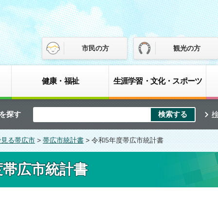
市民の方
観光の方
健康・福祉
生涯学習・文化・スポーツ
を探す
で見る帯広市
>
帯広市統計書
> 令和5年度帯広市統計書
度帯広市統計書