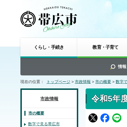
くらし・手続き
教育・子育て
情報
現在の位置：
トップページ
>
市政情報
>
市の概要
>
数字
令和5年
市政情報
市の概要
数字で見る帯広市