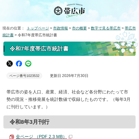
現在の位置：
トップページ
>
市政情報
>
市の概要
>
数字で見る帯広市
>
帯広市
統計書
> 令和7年度帯広市統計書
令和7年度帯広市統計書
更新日 2026年7月30日
ページ番号1023532
帯広市の姿を人口、産業、経済、社会など各分野にわたって市
勢の現況・推移発展を統計数値で収録したものです。（毎年3月
に刊行しています。）
令和8年3月刊行
全ページ （PDF 2.3 MB）