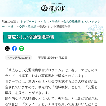
現在の位置：
トップページ
>
くらし・手続き
>
公共交通機関（バス・タクシ
ー・空港）
>
交通・駐車場
> 帯広らしい交通環境学習
帯広らしい交通環境学習
更新日 2026年4月21日
ページ番号1002848
「帯広らしい交通環境学習プログラム」は、各テーマごとのス
ライド、指導案、および写真素材で構成されています。
各テーマには、道徳・生活・社会で実施する場合の指導案が設
定されていますので、単元内で「地域教材」として、「交通と
環境」を扱うことができます。
総合的な学習の時間などにおいて、教科単元とは別に実践され
る場合は、「スライド」とシナリオを用いてお使いいただくこ