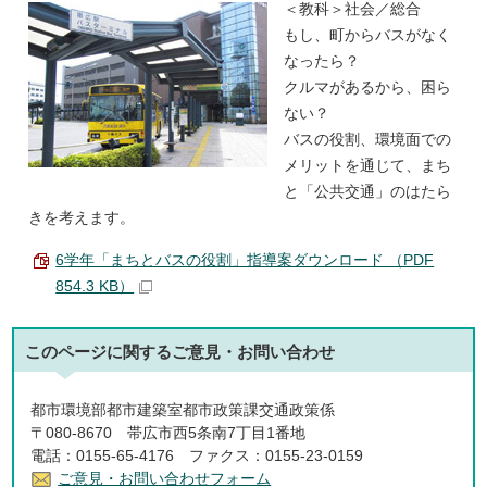
＜教科＞社会／総合
もし、町からバスがなく
なったら？
クルマがあるから、困ら
ない？
バスの役割、環境面での
メリットを通じて、まち
と「公共交通」のはたら
きを考えます。
6学年「まちとバスの役割」指導案ダウンロード （PDF
854.3 KB）
このページに関する
ご意見・お問い合わせ
都市環境部都市建築室都市政策課交通政策係
〒080-8670 帯広市西5条南7丁目1番地
電話：0155-65-4176 ファクス：0155-23-0159
ご意見・お問い合わせフォーム