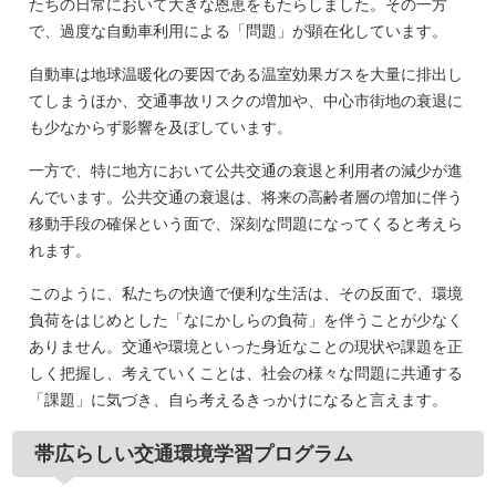
たちの日常において大きな恩恵をもたらしました。その一方
で、過度な自動車利用による「問題」が顕在化しています。
自動車は地球温暖化の要因である温室効果ガスを大量に排出し
てしまうほか、交通事故リスクの増加や、中心市街地の衰退に
も少なからず影響を及ぼしています。
一方で、特に地方において公共交通の衰退と利用者の減少が進
んでいます。公共交通の衰退は、将来の高齢者層の増加に伴う
移動手段の確保という面で、深刻な問題になってくると考えら
れます。
このように、私たちの快適で便利な生活は、その反面で、環境
負荷をはじめとした「なにかしらの負荷」を伴うことが少なく
ありません。交通や環境といった身近なことの現状や課題を正
しく把握し、考えていくことは、社会の様々な問題に共通する
「課題」に気づき、自ら考えるきっかけになると言えます。
帯広らしい交通環境学習プログラム