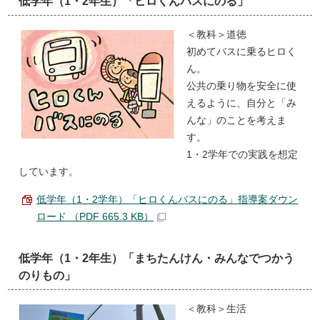
低学年（1・2年生）「ヒロくんバスにのる」
＜教科＞道徳
初めてバスに乗るヒロく
ん。
公共の乗り物を安全に使
えるように、自分と「み
んな」のことを考えま
す。
1・2学年での実践を想定
しています。
低学年（1・2学年）「ヒロくんバスにのる」指導案ダウン
ロード （PDF 665.3 KB）
低学年（1・2年生）「まちたんけん・みんなでつかう
のりもの」
＜教科＞生活