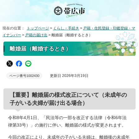
現在の位置：
トップページ
>
くらし・手続き
>
戸籍・住民登録・印鑑登録・マ
イナンバー
>
戸籍の届け出
> 離婚届（離婚するとき）
離婚届（離婚するとき）
更新日 2026年3月19日
ページ番号1002430
【重要】離婚届の様式改正について（未成年の
子がいる夫婦が届け出る場合）
令和8年4月1日、「民法等の一部を改正する法律（令和6年法
律第33号）」の施行に伴い、離婚届の様式が変更されます。
今回の改正により、未成年の子がいる夫婦は、離婚後の未成年