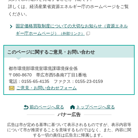
詳しくは、経済産業省資源エネルギー庁のホームページをご覧
ください。
固定価格買取制度についての大切なお知らせ（資源エネル
ギー庁ホームページ）
（外部リンク）
このページに関する
ご意見・お問い合わせ
都市環境部環境室環境課環境保全係
〒080-8670 帯広市西5条南7丁目1番地
電話：0155-65-4135 ファクス：0155-23-0159
ご意見・お問い合わせフォーム
前のページへ戻る
トップページへ戻る
バナー広告
広告は市が定める基準に基づいて表示されるものですが、表示内容等
について市が推奨することを意味するものではなく、また、内容に関
する一切の責任は広告主に帰属します。