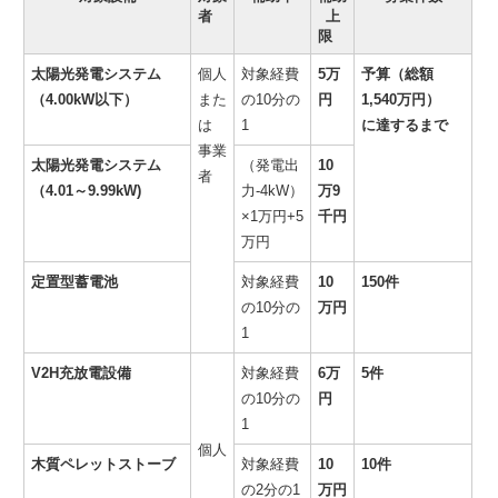
者
上
限
太陽光発電システム
個人
対象経費
5万
予算（総額
（4.00kW以下）
また
の10分の
円
1,540万円）
は
1
に達するまで
事業
太陽光発電システム
（発電出
10
者
（4.01～9.99kW)
力-4kW）
万9
×1万円+5
千円
万円
定置型蓄電池
対象経費
10
150件
の10分の
万円
1
V2H充放電設備
対象経費
6万
5件
の10分の
円
1
個人
木質ペレットストーブ
対象経費
10
10件
の2分の1
万円