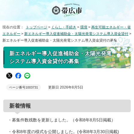
現在の位置：
トップページ
>
くらし・手続き
>
環境
>
再生可能エネルギー・省
エネルギー
>
新エネルギー導入促進補助金・太陽光発電システム導入資金貸付
>
新エネルギー導入促進補助金・太陽光発電システム導入資金貸付の募集
新エネルギー導入促進補助金・太陽光発電
システム導入資金貸付の募集
更新日 2026年8月5日
ページ番号1003731
新着情報
・募集件数残数を更新しました。（令和8年8月5日掲載）
・令和8年度の様式を公開しました。(令和8年3月30日掲載)