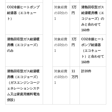
CO2冷媒ヒートポンプ
対象経費
3万
潜熱回収型ガス
給湯器（エコキュー
の10分の
円
給湯暖房機（エ
ト）
1
コジョーズ）の
みと合わせて
160件
潜熱回収型ガス給湯暖
対象経費
3万
CO2冷媒ヒート
房機（エコジョーズ）
の10分の
円
ポンプ給湯器
のみ
1
（エコキュー
ト）と合わせて
160件
潜熱回収型ガス給湯暖
対象経費
11
計20件
房機（エコジョーズ）
の10分の
万円
（ガスエンジンコージ
1
ェネレーションシステ
ム又は家庭用燃料電池
併設）