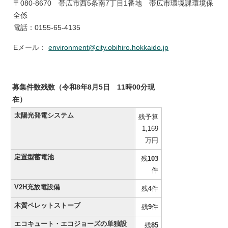
〒080-8670 帯広市西5条南7丁目1番地 帯広市環境課環境保
全係
電話：0155-65-4135
Eメール：
environment@city.obihiro.hokkaido.jp
募集件数残数（令和8年8月5日 11時00分現
在）
太陽光発電システム
残予算
1,169
万円
定置型蓄電池
残
103
件
V2H充放電設備
残
4
件
木質ペレットストーブ
残
9
件
エコキュート・エコジョーズの単独設
残
85