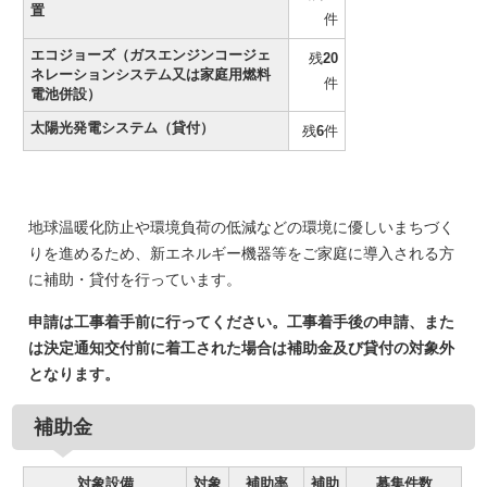
置
件
エコジョーズ（ガスエンジンコージェ
残
20
ネレーションシステム又は家庭用燃料
件
電池併設）
太陽光発電システム（貸付）
残
6
件
地球温暖化防止や環境負荷の低減などの環境に優しいまちづく
りを進めるため、新エネルギー機器等をご家庭に導入される方
に補助・貸付を行っています。
申請は工事着手前に行ってください。工事着手後の申請、また
は決定通知交付前に着工された場合は補助金及び貸付の対象外
となります。
補助金
対象設備
対象
補助率
補助
募集件数