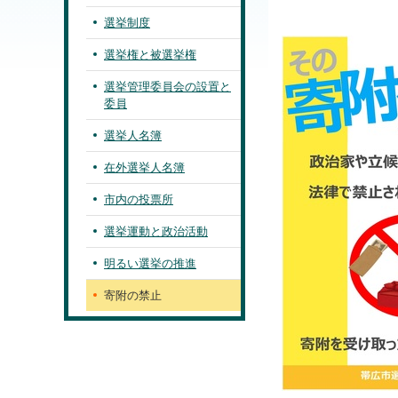
選挙制度
選挙権と被選挙権
選挙管理委員会の設置と
委員
選挙人名簿
在外選挙人名簿
市内の投票所
選挙運動と政治活動
明るい選挙の推進
寄附の禁止