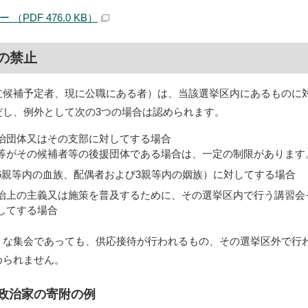
（PDF 476.0 KB）
の禁止
立候補予定者、現に公職にある者）は、当該選挙区内にあるものに
だし、例外として次の3つの場合は認められます。
治団体又はその支部に対してする場合
等がその候補者等の後援団体である場合は、一定の制限があります
6親等内の血族、配偶者および3親等内の姻族）に対してする場合
治上の主義又は施策を普及するために、その選挙区内で行う講習会
してする場合
うな集会であっても、供応接待が行われるもの、その選挙区外で行
められません。
政治家の寄附の例