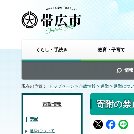
くらし・手続き
教育・子育て
情報
現在の位置：
トップページ
>
市政情報
>
選挙
>
選挙につ
寄附の禁
市政情報
選挙
選挙について