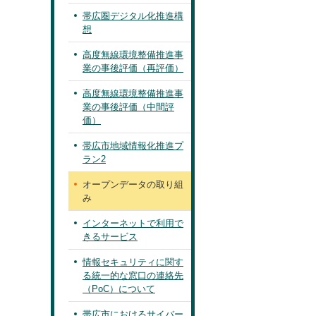
帯広圏デジタル化推進構
想
高度無線環境整備推進事
業の事後評価（再評価）
高度無線環境整備推進事
業の事後評価（中間評
価）
帯広市地域情報化推進プ
ラン2
オープンデータの取り組
み
インターネットで利用で
きるサービス
情報セキュリティに関す
る統一的な窓口の連絡先
（PoC）について
帯広市におけるサイバー