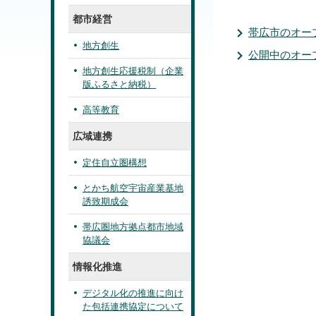
都市経営
帯広市のオー
地方創生
公開中のオー
地方創生応援税制（企業
版ふるさと納税）
高等教育
広域連携
定住自立圏構想
とかち航空宇宙産業基地
誘致期成会
帯広圏地方拠点都市地域
協議会
情報化推進
デジタル化の推進に向け
た包括連携協定について