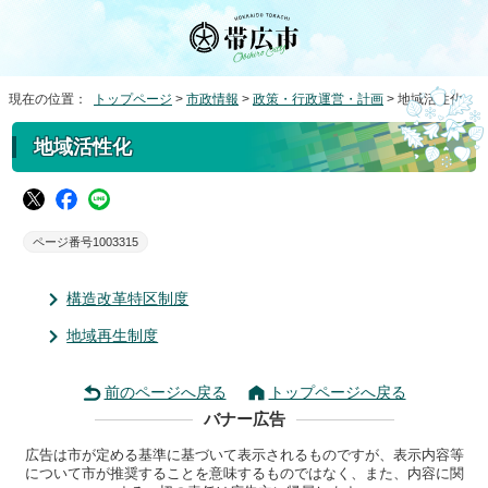
現在の位置：
トップページ
>
市政情報
>
政策・行政運営・計画
> 地域活性化
地域活性化
ページ番号1003315
構造改革特区制度
地域再生制度
前のページへ戻る
トップページへ戻る
バナー広告
広告は市が定める基準に基づいて表示されるものですが、表示内容等
について市が推奨することを意味するものではなく、また、内容に関