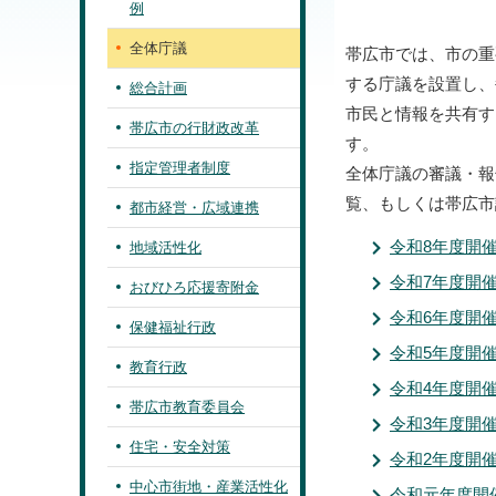
例
全体庁議
帯広市では、市の重
する庁議を設置し、
総合計画
市民と情報を共有す
帯広市の行財政改革
す。
指定管理者制度
全体庁議の審議・報
覧、もしくは帯広市
都市経営・広域連携
令和8年度開
地域活性化
令和7年度開
おびひろ応援寄附金
令和6年度開
保健福祉行政
令和5年度開
教育行政
令和4年度開
帯広市教育委員会
令和3年度開
住宅・安全対策
令和2年度開
中心市街地・産業活性化
令和元年度開