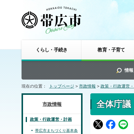
くらし・手続き
教育・子育て
情報
現在の位置：
トップページ
>
市政情報
>
政策・行政運営・
全体庁議
市政情報
政策・行政運営・計画
帯広市まちづくり基本条