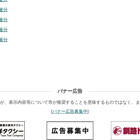
催分
催分
催分
催分
バナー広告
が、表示内容等について市が推奨することを意味するものではなく、ま
[
バナー広告募集中
]