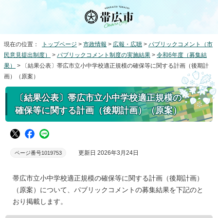
現在の位置：
トップページ
>
市政情報
>
広報・広聴
>
パブリックコメント（市
民意見提出制度）
>
パブリックコメント制度の実施結果
>
令和6年度（募集結
果）
> 〔結果公表〕帯広市立小中学校適正規模の確保等に関する計画（後期計
画）（原案）
〔結果公表〕帯広市立小中学校適正規模の
確保等に関する計画（後期計画）（原案）
更新日 2026年3月24日
ページ番号1019753
帯広市立小中学校適正規模の確保等に関する計画（後期計画）
（原案）について、パブリックコメントの募集結果を下記のと
おり掲載します。