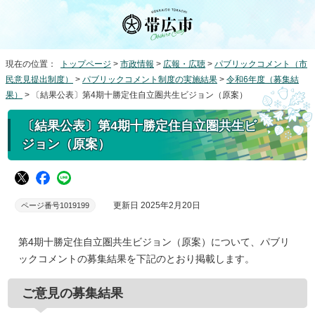
現在の位置：
トップページ
>
市政情報
>
広報・広聴
>
パブリックコメント（市
民意見提出制度）
>
パブリックコメント制度の実施結果
>
令和6年度（募集結
果）
> 〔結果公表〕第4期十勝定住自立圏共生ビジョン（原案）
〔結果公表〕第4期十勝定住自立圏共生ビ
ジョン（原案）
更新日 2025年2月20日
ページ番号1019199
第4期十勝定住自立圏共生ビジョン（原案）について、パブリ
ックコメントの募集結果を下記のとおり掲載します。
ご意見の募集結果