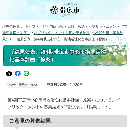
現在の位置：
トップページ
>
市政情報
>
広報・広聴
>
パブリックコメント（市
民意見提出制度）
>
パブリックコメント制度の実施結果
>
令和6年度（募集結
果）
> 〔結果公表〕第4期帯広市中心市街地活性化基本計画（原案）
〔結果公表〕第4期帯広市中心市街地活性
化基本計画（原案）
更新日 2025年2月20日
ページ番号1019183
第4期帯広市中心市街地活性化基本計画（原案）について、パ
ブリックコメントの募集結果を下記のとおり掲載します。
ご意見の募集結果