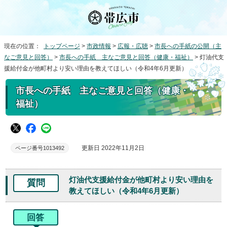
現在の位置：
トップページ
>
市政情報
>
広報・広聴
>
市長への手紙の公開（主
なご意見と回答）
>
市長への手紙 主なご意見と回答（健康・福祉）
> 灯油代支
援給付金が他町村より安い理由を教えてほしい（令和4年6月更新）
市長への手紙 主なご意見と回答（健康・
福祉）
更新日 2022年11月2日
ページ番号1013492
灯油代支援給付金が他町村より安い理由を
質問
教えてほしい（令和4年6月更新）
回答