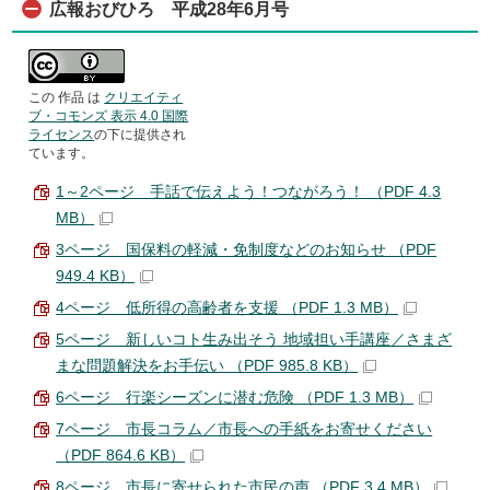
広報おびひろ 平成28年6月号
この 作品 は
クリエイティ
ブ・コモンズ 表示 4.0 国際
ライセンス
の下に提供され
ています。
1～2ページ 手話で伝えよう！つながろう！ （PDF 4.3
MB）
3ページ 国保料の軽減・免制度などのお知らせ （PDF
949.4 KB）
4ページ 低所得の高齢者を支援 （PDF 1.3 MB）
5ページ 新しいコト生み出そう 地域担い手講座／さまざ
まな問題解決をお手伝い （PDF 985.8 KB）
6ページ 行楽シーズンに潜む危険 （PDF 1.3 MB）
7ページ 市長コラム／市長への手紙をお寄せください
（PDF 864.6 KB）
8ページ 市長に寄せられた市民の声 （PDF 3.4 MB）