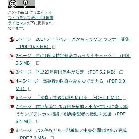
この 作品 は
クリエイティ
ブ・コモンズ 表示 4.0 国際
ライセンス
の下に提供され
ています。
1ページ 2017フードバレーとかちマラソン ランナー募集
（PDF 15.5 MB）
2ページ 年に1度は特定健診でカラダをチェック！ （PDF
5.6 MB）
3ページ 平成29年度国保料が決定 （PDF 5.2 MB）
4～5ページ 高齢者の医療をみんなで支える （PDF 9.0
MB）
6ページ 「食育」実践の環を広げる （PDF 5.8 MB）
7ページ 住宅新築で20万円を補助／不安や悩みに寄り添
うヤングテレホン相談／創業希望者の活動を支援 （PDF
5.4 MB）
8ページ バス停などを一部移転／中央公園の噴水が完成
（PDF 7.3 MB）