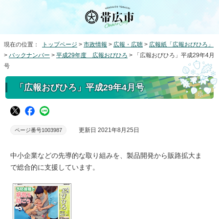
現在の位置：
トップページ
>
市政情報
>
広報・広聴
>
広報紙「広報おびひろ」
>
バックナンバー
>
平成29年度 広報おびひろ
> 「広報おびひろ」平成29年4月
号
「広報おびひろ」平成29年4月号
更新日 2021年8月25日
ページ番号1003987
中小企業などの先導的な取り組みを、製品開発から販路拡大ま
で総合的に支援しています。