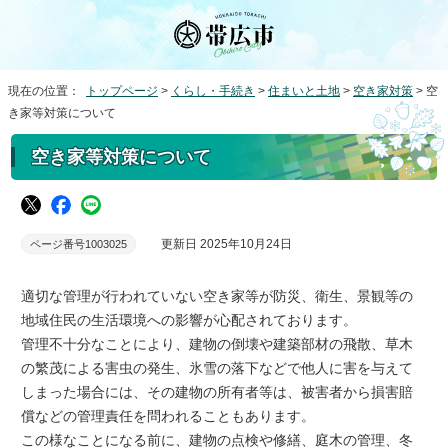
現在の位置：
トップページ
>
くらし・手続き
>
住まいと土地
>
空き家対策
> 空
き家等対策について
空き家等対策について
更新日 2025年10月24日
ページ番号1003025
適切な管理が行われていない空き家等が防災、衛生、景観等の
地域住民の生活環境への影響が心配されております。
管理不十分なことにより、建物の倒壊や建築部材の飛散、草木
の繁茂による害虫の発生、氷雪の落下などで他人に害を与えて
しまった場合には、その建物の所有者等は、被害者から損害賠
償などの管理責任を問われることもあります。
この様なことになる前に、建物の点検や修繕、庭木の管理、冬