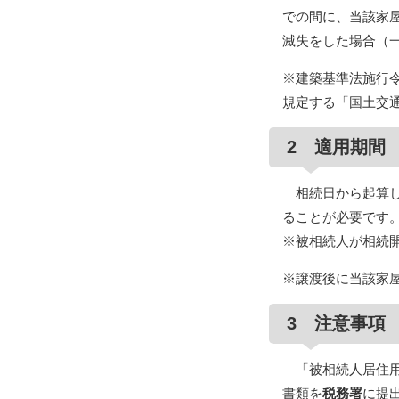
での間に、当該家
滅失をした場合（
※建築基準法施行令
規定する「国土交
2 適用期間
相続日から起算して
ることが必要です
※被相続人が相続開
※譲渡後に当該家屋
3 注意事項
「被相続人居住用
書類を
税務署
に提