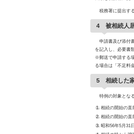
税務署に提出する
4 被相続人
申請書及び添付書
を記入し、必要書
※郵送で申請する
る場合は「不足料
5 相続した
特例の対象となる
相続の開始の直
相続の開始の直
昭和56年5月