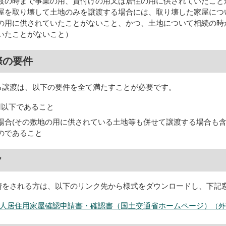
渡の時まで事業の用、貸付けの用又は居住の用に供されていたこと
屋を取り壊して土地のみを譲渡する場合には、取り壊した家屋につ
の用に供されていたことがないこと、かつ、土地について相続の時
いたことがないこと）
際の要件
譲渡は、以下の要件を全て満たすことが必要です。
円以下であること
場合(その敷地の用に供されている土地等も併せて譲渡する場合も
のであること
ク
をされる方は、以下のリンク先から様式をダウンロードし、下記
人居住用家屋確認申請書・確認書（国土交通省ホームページ）
（外