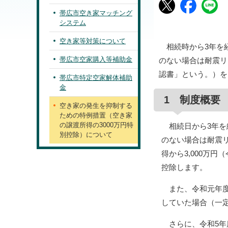
帯広市空き家マッチング
システム
空き家等対策について
相続時から3年を経
帯広市空家購入等補助金
のない場合は耐震リ
認書」という。）を
帯広市特定空家解体補助
金
1 制度概要
空き家の発生を抑制する
ための特例措置（空き家
の譲渡所得の3000万円特
相続日から3年を
別控除）について
のない場合は耐震
得から3,000万
控除します。
また、令和元年度
していた場合（一
さらに、令和5年度