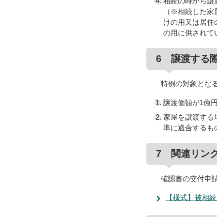
相続の時から譲
（※相続した家
けの用又は居住
の用に供されて
6 譲渡する
特例の対象となる
譲渡価額が1億
家屋を譲渡する
準に適合するも
7 関連リン
確認書の交付申請
【様式】被相続