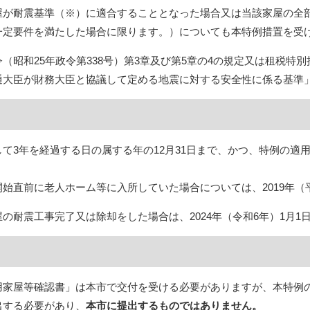
屋が耐震基準（※）に適合することとなった場合又は当該家屋の全
一定要件を満たした場合に限ります。）についても本特例措置を受
（昭和25年政令第338号）第3章及び第5章の4の規定又は租税特別
通大臣が財務大臣と協議して定める地震に対する安全性に係る基準
3年を経過する日の属する年の12月31日まで、かつ、特例の適用期間
。
始直前に老人ホーム等に入所していた場合については、2019年（平
の耐震工事完了又は除却をした場合は、2024年（令和6年）1月1
家屋等確認書」は本市で交付を受ける必要がありますが、本特例
出する必要があり、
本市に提出するものではありません。