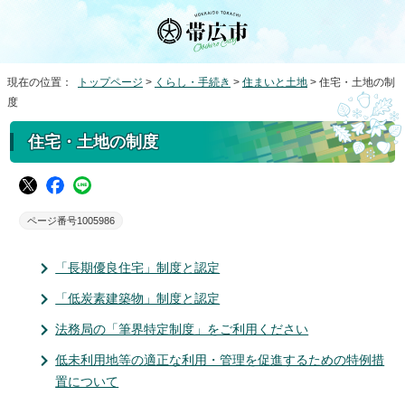
現在の位置：
トップページ
>
くらし・手続き
>
住まいと土地
> 住宅・土地の制
度
住宅・土地の制度
ページ番号1005986
「長期優良住宅」制度と認定
「低炭素建築物」制度と認定
法務局の「筆界特定制度」をご利用ください
低未利用地等の適正な利用・管理を促進するための特例措
置について