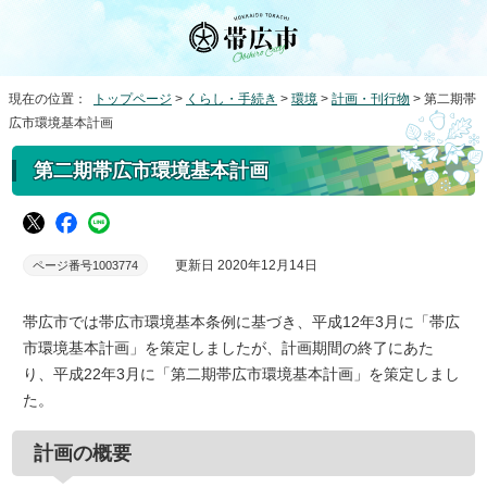
現在の位置：
トップページ
>
くらし・手続き
>
環境
>
計画・刊行物
> 第二期帯
広市環境基本計画
第二期帯広市環境基本計画
更新日 2020年12月14日
ページ番号1003774
帯広市では帯広市環境基本条例に基づき、平成12年3月に「帯広
市環境基本計画」を策定しましたが、計画期間の終了にあた
り、平成22年3月に「第二期帯広市環境基本計画」を策定しまし
た。
計画の概要