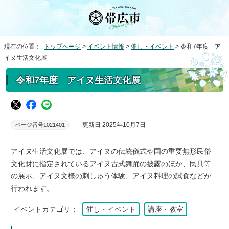
現在の位置：
トップページ
>
イベント情報
>
催し・イベント
> 令和7年度 ア
イヌ生活文化展
令和7年度 アイヌ生活文化展
更新日 2025年10月7日
ページ番号1021401
アイヌ生活文化展では、アイヌの伝統儀式や国の重要無形民俗
文化財に指定されているアイヌ古式舞踊の披露のほか、民具等
の展示、アイヌ文様の刺しゅう体験、アイヌ料理の試食などが
行われます。
イベントカテゴリ：
催し・イベント
講座・教室