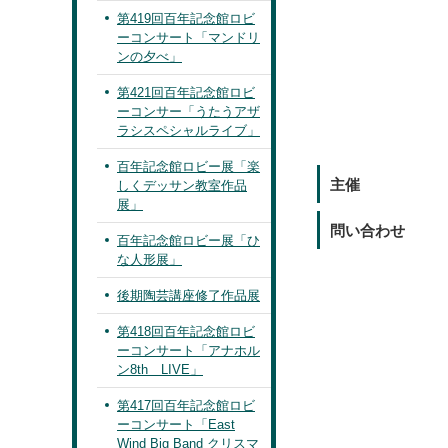
第419回百年記念館ロビ
ーコンサート「マンドリ
ンの夕べ」
第421回百年記念館ロビ
ーコンサー「うたうアザ
ラシスペシャルライブ」
百年記念館ロビー展「楽
主催
しくデッサン教室作品
展」
問い合わせ
百年記念館ロビー展「ひ
な人形展」
後期陶芸講座修了作品展
第418回百年記念館ロビ
ーコンサート「アナホル
ン8th LIVE」
第417回百年記念館ロビ
ーコンサート「East
Wind Big Band クリスマ