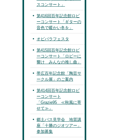
スコンサート」
第416回百年記念館ロビ
ーコンサート「ギターの
音色で暖かい冬を」
オビパラフェスタ
第415回百年記念館ロビ
ーコンサート「ロビーに
響け みんなの推し曲」
帯広百年記念館「陶芸サ
ークル展」のご案内
第414回百年記念館ロビ
ーコンサート
「Grazie95 ≪秋風に寄
せて≫」
郷土バス見学会 地質講
座「十勝のジオツアー」
参加募集