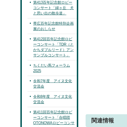
第413百年記念館ロビー
コンサート「緑ヶ丘 犬
と思い出の散歩道」
帯広百年記念館特別企画
展のおしらせ
第412回百年記念館ロビ
ーコンサート「TDR（と
かちダブルリード）アン
サンブルコンサート」
ちくだい馬フォーラム
2025
令和7年度 アイヌ文化
交流会
令和8年度 アイヌ文化
交流会
第411回百年記念館ロビ
ーコンサート「合唱団
関連情報
OTONOWAロビーコンサ