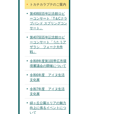
トカチカラプテのご案内
第408回百年記念館ロビ
ーコンサート「T＆Cクラ
ブバンド スプリングコン
サート」
第407回百年記念館ロビ
ーコンサート「うたうア
ザラシ フォーク大作
戦」
令和8年度第1回帯広市環
境審議会の開催について
令和6年度 アイヌ生活
文化展
令和7年度 アイヌ生活
文化展
緑ヶ丘公園エリアの魅力
向上に係るイベントにつ
いて