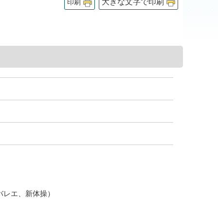
大きな文字で印刷
印刷
）
、バレエ、新体操）