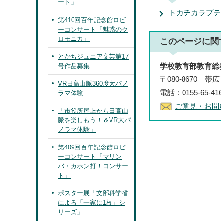
ート」
トカチカラプテ
第410回百年記念館ロビ
ーコンサート「魅惑のク
ロモニカ」
このページに関
とかちジュニア文芸第17
学校教育部教育総
号作品募集
〒080-8670 
VR日高山脈360度大パノ
電話：0155-65-4
ラマ体験
ご意見・お問
「市役所屋上から日高山
脈を楽しもう！＆VR大パ
ノラマ体験」
第409回百年記念館ロビ
ーコンサート「マリン
バ・カホン打！コンサー
ト」
ポスター展「文部科学省
による「一家に1枚」シ
リーズ」