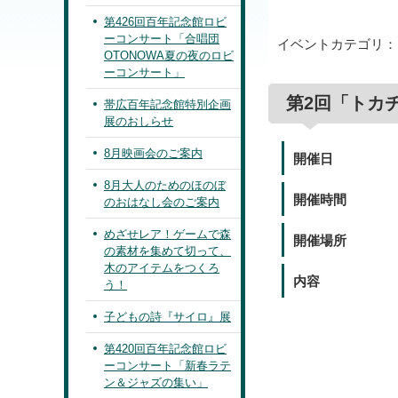
第426回百年記念館ロビ
ーコンサート「合唱団
イベントカテゴリ
OTONOWA夏の夜のロビ
ーコンサート」
第2回「トカ
帯広百年記念館特別企画
展のおしらせ
8月映画会のご案内
開催日
8月大人のためのほのぼ
開催時間
のおはなし会のご案内
めざせレア！ゲームで森
開催場所
の素材を集めて切って、
木のアイテムをつくろ
内容
う！
子どもの詩『サイロ』展
第420回百年記念館ロビ
ーコンサート「新春ラテ
ン＆ジャズの集い」