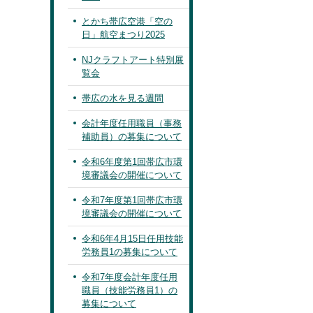
とかち帯広空港「空の
日」航空まつり2025
NJクラフトアート特別展
覧会
帯広の水を見る週間
会計年度任用職員（事務
補助員）の募集について
令和6年度第1回帯広市環
境審議会の開催について
令和7年度第1回帯広市環
境審議会の開催について
令和6年4月15日任用技能
労務員1の募集について
令和7年度会計年度任用
職員（技能労務員1）の
募集について