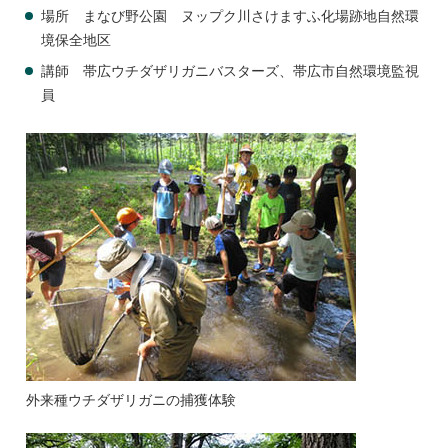
場所 まなび野公園 ヌップク川さけますふ化場跡地自然環
境保全地区
講師 帯広ウチダザリガニバスターズ、帯広市自然環境監視
員
外来種ウチダザリガニの捕獲体験