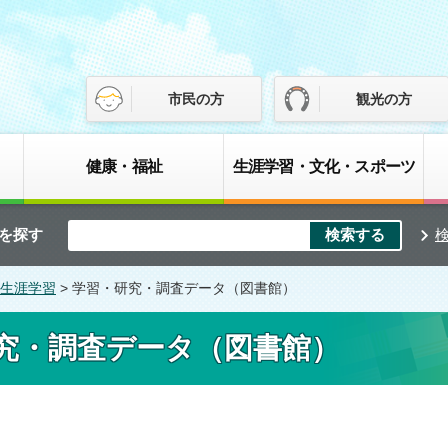
市民の方
観光の方
健康・福祉
生涯学習・文化・スポーツ
を探す
生涯学習
> 学習・研究・調査データ（図書館）
究・調査データ（図書館）