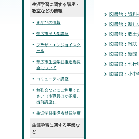
生涯学習に関する講座・
教室などの情報
図書館：資料
まなびの情報
図書館：新し
帯広市民大学講座
図書館：郷土
図書館：雑誌
プラザ・エンジョイスク
ール
図書館：新聞
帯広市生涯学習推進委員
図書館：刊行
会について
図書館：小中
コミュニティ講座
勉強会などにご利用くだ
さい（市職員ほか派遣、
出前講座）
生涯学習指導者登録制度
生涯学習に関する事業な
ど