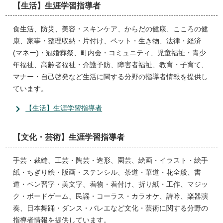
【生活】生涯学習指導者
食生活、防災、美容・スキンケア、からだの健康、こころの健
康、家事・整理収納・片付け、ペット・生き物、法律・経済
(マネー)・冠婚葬祭、町内会・コミュニティ、児童福祉・青少
年福祉、高齢者福祉・介護予防、障害者福祉、教育・子育て、
マナー・自己啓発など生活に関する分野の指導者情報を提供し
ています。
【生活】生涯学習指導者
【文化・芸術】生涯学習指導者
手芸・裁縫、工芸・陶芸・造形、園芸、絵画・イラスト・絵手
紙・ちぎり絵・版画・ステンシル、茶道・華道・花全般、書
道・ペン習字・美文字、着物・着付け、折り紙・工作、マジッ
ク・ボードゲーム、民謡・コーラス・カラオケ、詩吟、楽器演
奏、日本舞踊・ダンス・バレエなど文化・芸術に関する分野の
指導者情報を提供しています。