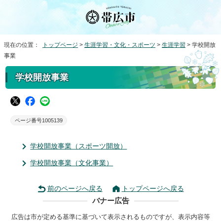
現在の位置：
トップページ
>
生涯学習・文化・スポーツ
>
生涯学習
> 学校開放
事業
学校開放事業
ページ番号1005139
学校開放事業（スポーツ開放）
学校開放事業（文化事業）
前のページへ戻る
トップページへ戻る
バナー広告
広告は市が定める基準に基づいて表示されるものですが、表示内容等