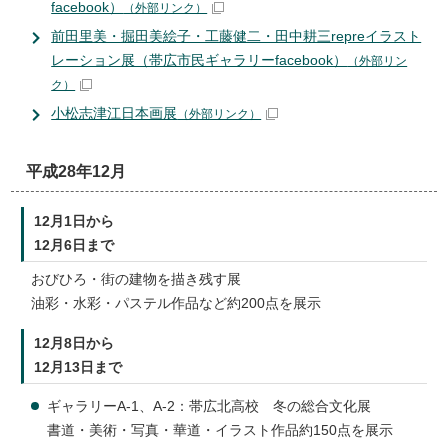
facebook）
（外部リンク）
前田里美・掘田美絵子・工藤健二・田中耕三repreイラスト
レーション展（帯広市民ギャラリーfacebook）
（外部リン
ク）
小松志津江日本画展
（外部リンク）
平成28年12月
12月1日から
12月6日まで
おびひろ・街の建物を描き残す展
油彩・水彩・パステル作品など約200点を展示
12月8日から
12月13日まで
ギャラリーA-1、A-2：帯広北高校 冬の総合文化展
書道・美術・写真・華道・イラスト作品約150点を展示