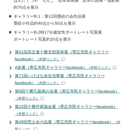
ほんだてつや ちえこ 絵本原画展 絵本の原画・油彩画
約70点を展示
ギャラリーB-1：第12回墨絵の会作品展
墨絵小作品約40点から50点を展示
ギャラリーB-2時17分歳女性ポートレート写真展
ポートレート写真約20点を展示
第61回高文連十勝支部美術展（帯広市民ギャラリー
facebook）
（外部リンク）
A造展（帯広市民ギャラリーfacebook）
（外部リンク）
第71回いけばな未生流華展（帯広市民ギャラリー
facebook）
（外部リンク）
第8回十勝孔版画の会展（帯広市民ギャラリーfacebook）
（外部リンク）
第22回十勝作家協会展（帯広市民ギャラリーfacebook）
（外部リンク）
第49回荒土会小品展（帯広市民ギャラリーfacebook）
（外
部リンク）