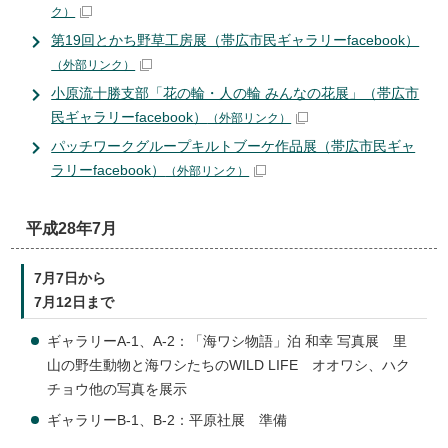
ク）
第19回とかち野草工房展（帯広市民ギャラリーfacebook）
（外部リンク）
小原流十勝支部「花の輪・人の輪 みんなの花展」（帯広市
民ギャラリーfacebook）
（外部リンク）
パッチワークグループキルトブーケ作品展（帯広市民ギャ
ラリーfacebook）
（外部リンク）
平成28年7月
7月7日から
7月12日まで
ギャラリーA-1、A-2：「海ワシ物語」泊 和幸 写真展 里
山の野生動物と海ワシたちのWILD LIFE オオワシ、ハク
チョウ他の写真を展示
ギャラリーB-1、B-2：平原社展 準備