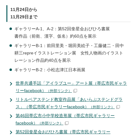
11月24日から
11月29日まで
ギャラリーA-1、A-2：第52回奎星会おびひろ書展
書作品（前衛、漢字、仮名）約60点を展示
ギャラリーB-1：前田里美・堀田美絵子・工藤健二・田中
耕三repreイラストレーション展 女性人物画のイラスト
レーション作品約40点を展示
ギャラリーB-2：小松志津江日本画展
世界共通手話「アイラブユー」アート展（帯広市民ギャラ
リーfacebook）
（外部リンク）
リトルベアステンド教室作品展「あいらぶステンドグラ
ス」（帯広市民ギャラリーfacebook）
（外部リンク）
第46回帯広市小中学校造形展（帯広市民ギャラリー
facebook）
（外部リンク）
第52回奎星会おびひろ書展（帯広市民ギャラリー