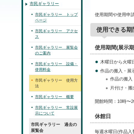
市民ギャラリー
使用期間や使用申
市民ギャラリー トップ
ページ
使用できる期
市民ギャラリー アクセ
ス
使用期間(展示期
市民ギャラリー 展覧会
のご案内
木曜日から火曜
市民ギャラリー 設備・
使用料金
作品の搬入・展
作品の搬入
市民ギャラリー 使用方
法
片付け・搬
市民ギャラリー 概要
開館時間：10時〜2
市民ギャラリー 常設展
示について
休館日
市民ギャラリー 過去の
展覧会
毎週水曜日(作品入