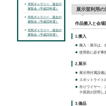
市民ギャラリー 過去の
展示室利用の
展覧会（平成23年度）
市民ギャラリー 過去の
展覧会（平成22年度）
作品搬入と会場
市民ギャラリー 過去の
展覧会（平成21年度）
1.搬入
搬入・展示は、水
使用前に必ず事
2.展示
展示用付属設備
スポットライト
吊りワイヤー、
※係員が説明し
3.備品