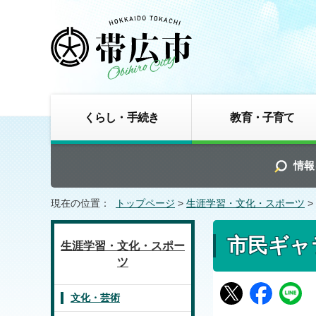
くらし・手続き
教育・子育て
情報
現在の位置：
トップページ
>
生涯学習・文化・スポーツ
>
市民ギャ
生涯学習・文化・スポー
ツ
文化・芸術