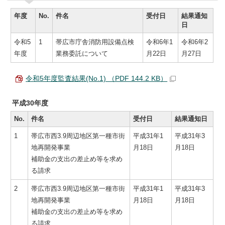
年度
No.
件名
受付日
結果通知
日
令和5
1
帯広市庁舎消防用設備点検
令和6年1
令和6年2
年度
業務委託について
月22日
月27日
令和5年度監査結果(No.1) （PDF 144.2 KB）
平成30年度
No.
件名
受付日
結果通知日
1
帯広市西3.9周辺地区第一種市街
平成31年1
平成31年3
地再開発事業
月18日
月18日
補助金の支出の差止め等を求め
る請求
2
帯広市西3.9周辺地区第一種市街
平成31年1
平成31年3
地再開発事業
月18日
月18日
補助金の支出の差止め等を求め
る請求