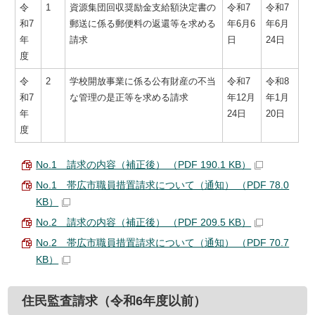
令
1
資源集団回収奨励金支給額決定書の
令和7
令和7
和7
郵送に係る郵便料の返還等を求める
年6月6
年6月
年
請求
日
24日
度
令
2
学校開放事業に係る公有財産の不当
令和7
令和8
和7
な管理の是正等を求める請求
年12月
年1月
年
24日
20日
度
No.1 請求の内容（補正後） （PDF 190.1 KB）
No.1 帯広市職員措置請求について（通知） （PDF 78.0
KB）
No.2 請求の内容（補正後） （PDF 209.5 KB）
No.2 帯広市職員措置請求について（通知） （PDF 70.7
KB）
住民監査請求（令和6年度以前）