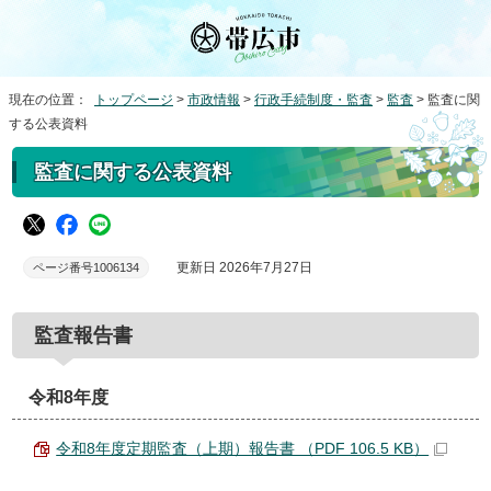
現在の位置：
トップページ
>
市政情報
>
行政手続制度・監査
>
監査
> 監査に関
する公表資料
監査に関する公表資料
更新日 2026年7月27日
ページ番号1006134
監査報告書
令和8年度
令和8年度定期監査（上期）報告書 （PDF 106.5 KB）