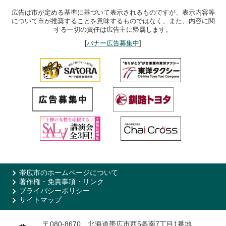
広告は市が定める基準に基づいて表示されるものですが、表示内容等
について市が推奨することを意味するものではなく、また、内容に関
する一切の責任は広告主に帰属します。
[
バナー広告募集中
]
帯広市のホームページについて
著作権・免責事項・リンク
プライバシーポリシー
サイトマップ
〒080-8670 北海道帯広市西5条南7丁目1番地