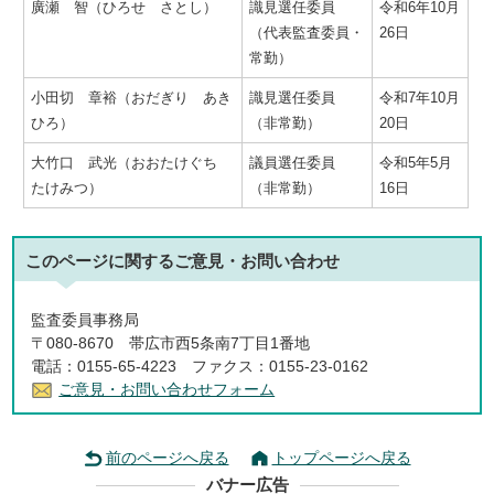
廣瀬 智（ひろせ さとし）
識見選任委員
令和6年10月
（代表監査委員・
26日
常勤）
小田切 章裕（おだぎり あき
識見選任委員
令和7年10月
ひろ）
（非常勤）
20日
大竹口 武光（おおたけぐち
議員選任委員
令和5年5月
たけみつ）
（非常勤）
16日
このページに関する
ご意見・お問い合わせ
監査委員事務局
〒080-8670 帯広市西5条南7丁目1番地
電話：0155-65-4223 ファクス：0155-23-0162
ご意見・お問い合わせフォーム
前のページへ戻る
トップページへ戻る
バナー広告