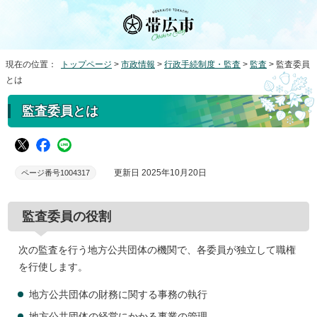
現在の位置：
トップページ
>
市政情報
>
行政手続制度・監査
>
監査
> 監査委員
とは
監査委員とは
更新日 2025年10月20日
ページ番号1004317
監査委員の役割
次の監査を行う地方公共団体の機関で、各委員が独立して職権
を行使します。
地方公共団体の財務に関する事務の執行
地方公共団体の経営にかかる事業の管理