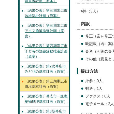
障害者計画（原案）
〔結果公表〕第三期帯広市
4件（3人）
地域福祉計画（原案）
内訳
〔結果公表〕第三期帯広市
アイヌ施策推進計画（原
修正（案を修正
案）
既記載（既に案
〔結果公表〕第四期帯広市
子どもの読書活動推進計画
参考（今後の参
（原案）
その他（意見と
〔結果公表〕第2次帯広市
提出方法
みどりの基本計画（原案）
持参：0人
〔結果公表〕第三期帯広市
環境基本計画（原案）
郵送：1人
ファクス：0人
〔結果公表〕帯広市一般廃
棄物処理基本計画（原案）
電子メール：2人
〔結果公表〕第6期帯広市