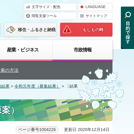
文字サイズ・配色
LANGUAGE
閲覧支援ツール
サイトマップ
移住・ふるさと納税
もしもの時
産業・ビジネス
市政情報
検索の方法
施結果
>
令和元年度（募集結果）
> 〔結果
原案）
更新日 2020年12月14日
ページ番号1004226