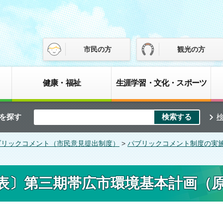
市民の方
観光の方
健康・福祉
生涯学習・文化・スポーツ
を探す
ブリックコメント（市民意見提出制度）
>
パブリックコメント制度の実
表〕第三期帯広市環境基本計画（