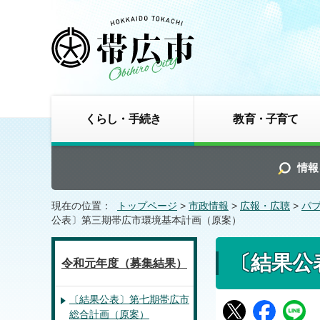
くらし・手続き
教育・子育て
情報
現在の位置：
トップページ
>
市政情報
>
広報・広聴
>
パ
公表〕第三期帯広市環境基本計画（原案）
〔結果公
令和元年度（募集結果）
〔結果公表〕第七期帯広市
総合計画（原案）