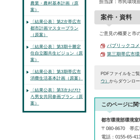
担当課：市民環境
農業・農村基本計画（原
案）
案件・資料
〔結果公表〕第2次帯広市
都市計画マスタープラン
ご意見の概要と市
（原案）
パブリックコメン
〔結果公表〕第3期十勝定
住自立圏共生ビジョン（原
第三期帯広市環境
案）
〔結果公表〕第3期帯広市
PDFファイルをご覧
消費生活基本計画（原案）
ウ）
からダウンロー
〔結果公表〕第3次おびひ
ろ男女共同参画プラン（原
案）
このページに関
都市環境部環境室
〒080-8670 
電話：0155-65-4