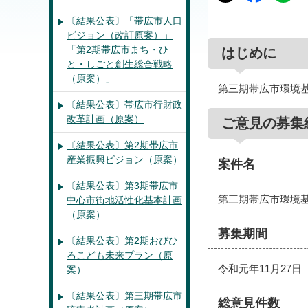
〔結果公表〕「帯広市人口
ビジョン（改訂原案）」
「第2期帯広市まち・ひ
はじめに
と・しごと創生総合戦略
（原案）」
第三期帯広市環境
〔結果公表〕帯広市行財政
改革計画（原案）
ご意見の募集
〔結果公表〕第2期帯広市
産業振興ビジョン（原案）
案件名
〔結果公表〕第3期帯広市
第三期帯広市環境
中心市街地活性化基本計画
（原案）
募集期間
〔結果公表〕第2期おびひ
ろこども未来プラン（原
令和元年11月27
案）
〔結果公表〕第三期帯広市
総意見件数