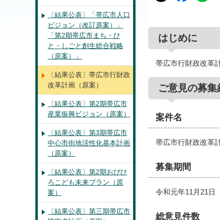
〔結果公表〕「帯広市人口
ビジョン（改訂原案）」
「第2期帯広市まち・ひ
はじめに
と・しごと創生総合戦略
（原案）」
帯広市行財政改革
〔結果公表〕帯広市行財政
改革計画（原案）
ご意見の募集
〔結果公表〕第2期帯広市
産業振興ビジョン（原案）
案件名
〔結果公表〕第3期帯広市
帯広市行財政改革
中心市街地活性化基本計画
（原案）
募集期間
〔結果公表〕第2期おびひ
ろこども未来プラン（原
令和元年11月21日
案）
〔結果公表〕第三期帯広市
総意見件数