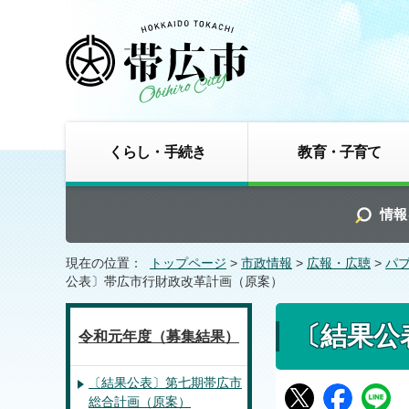
くらし・手続き
教育・子育て
情報
現在の位置：
トップページ
>
市政情報
>
広報・広聴
>
パ
公表〕帯広市行財政改革計画（原案）
〔結果公
令和元年度（募集結果）
〔結果公表〕第七期帯広市
総合計画（原案）