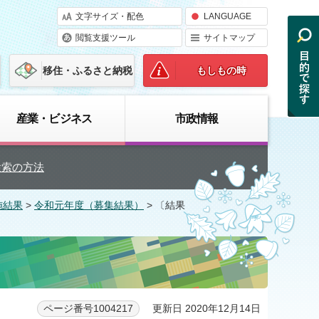
文字サイズ・配色
LANGUAGE
閲覧支援ツール
サイトマップ
移住・ふるさと納税
もしもの時
産業・ビジネス
市政情報
検索の方法
施結果
>
令和元年度（募集結果）
> 〔結果
）
更新日 2020年12月14日
ページ番号1004217