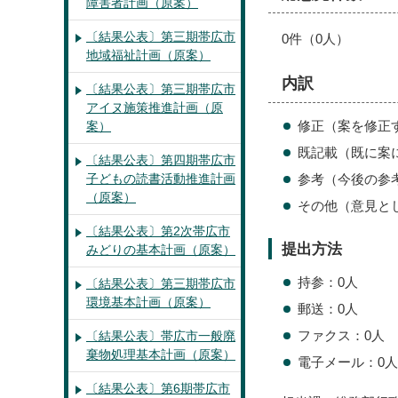
障害者計画（原案）
〔結果公表〕第三期帯広市
0件（0人）
地域福祉計画（原案）
内訳
〔結果公表〕第三期帯広市
アイヌ施策推進計画（原
修正（案を修正
案）
既記載（既に案
〔結果公表〕第四期帯広市
子どもの読書活動推進計画
参考（今後の参
（原案）
その他（意見と
〔結果公表〕第2次帯広市
提出方法
みどりの基本計画（原案）
持参：0人
〔結果公表〕第三期帯広市
環境基本計画（原案）
郵送：0人
ファクス：0人
〔結果公表〕帯広市一般廃
棄物処理基本計画（原案）
電子メール：0人
〔結果公表〕第6期帯広市