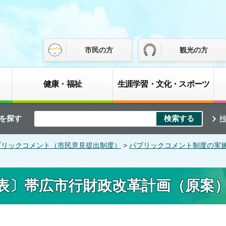
市民の方
観光の方
健康・福祉
生涯学習・文化・スポーツ
を探す
ブリックコメント（市民意見提出制度）
>
パブリックコメント制度の実
表〕帯広市行財政改革計画（原案