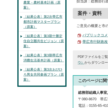
担当課：総務部行
農業・農村基本計画（原
案）
案件・資料
〔結果公表〕第2次帯広市
都市計画マスタープラン
ご意見の概要と市
（原案）
パブリックコメン
〔結果公表〕第3期十勝定
住自立圏共生ビジョン（原
帯広市行財政改革計
案）
〔結果公表〕第3期帯広市
PDFファイルをご覧
消費生活基本計画（原案）
ウ）
からダウンロー
〔結果公表〕第3次おびひ
ろ男女共同参画プラン（原
案）
このページに関
総務部組織人事室
〒080-8670 
電話：0155-65-4