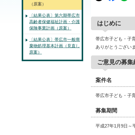
（原案）
〔結果公表〕第六期帯広市
高齢者保健福祉計画・介護
はじめに
保険事業計画（原案）
帯広市子ども・子
〔結果公表〕帯広市一般廃
棄物処理基本計画（見直し
ありがとうござい
原案）
ご意見の募集
案件名
帯広市子ども・子
募集期間
平成27年1月9日～