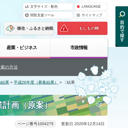
文字サイズ・配色
LANGUAGE
閲覧支援ツール
サイトマップ
移住・ふるさと納税
もしもの時
産業・ビジネス
市政情報
検索の方法
施結果
>
平成26年度（募集結果）
> 〔結果
業計画（原案）
更新日 2020年12月14日
ページ番号1004279