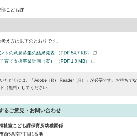
来部こども課
の考え方は以下のとおりです。
トの意見募集の結果発表 （PDF 54.7 KB）
育て支援事業計画（案） （PDF 1.9 MB）
いただくには、「Adobe（R） Reader（R）」が必要です。お持ちで
ド（無料）してください。
する
ご意見・お問い合わせ
福祉室こども課保育所幼稚園係
帯広市西5条南7丁目1番地