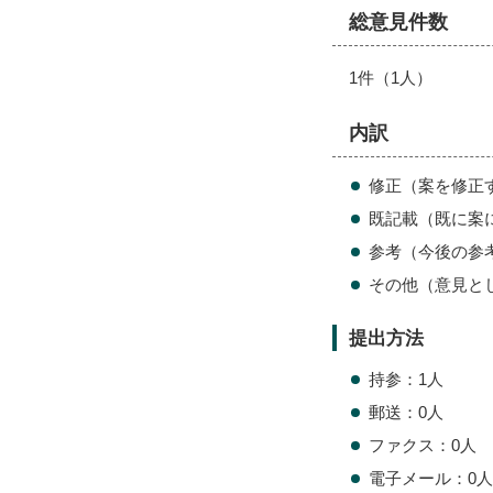
総意見件数
1件（1人）
内訳
修正（案を修正
既記載（既に案
参考（今後の参
その他（意見と
提出方法
持参：1人
郵送：0人
ファクス：0人
電子メール：0人