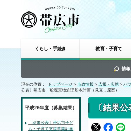
くらし・手続き
教育・子育て
情報
現在の位置：
トップページ
>
市政情報
>
広報・広聴
>
パ
公表〕帯広市一般廃棄物処理基本計画（見直し原案）
〔結果公
平成26年度（募集結果）
〔結果公表〕帯広市子ど
も・子育て支援事業計画