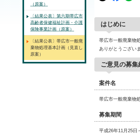
（原案）
〔結果公表〕第六期帯広市
高齢者保健福祉計画・介護
はじめに
保険事業計画（原案）
帯広市一般廃棄物
〔結果公表〕帯広市一般廃
棄物処理基本計画（見直し
ありがとうござい
原案）
ご意見の募集
案件名
帯広市一般廃棄物
募集期間
平成26年11月25日