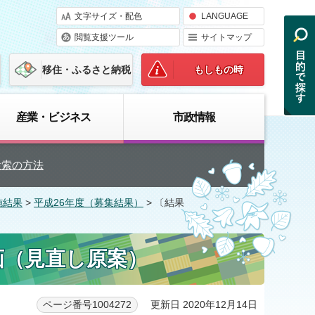
文字サイズ・配色
LANGUAGE
閲覧支援ツール
サイトマップ
移住・ふるさと納税
もしもの時
産業・ビジネス
市政情報
検索の方法
施結果
>
平成26年度（募集結果）
> 〔結果
画（見直し原案）
更新日 2020年12月14日
ページ番号1004272