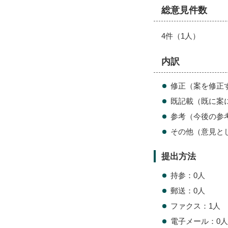
総意見件数
4件（1人）
内訳
修正（案を修正
既記載（既に案
参考（今後の参
その他（意見と
提出方法
持参：0人
郵送：0人
ファクス：1人
電子メール：0人