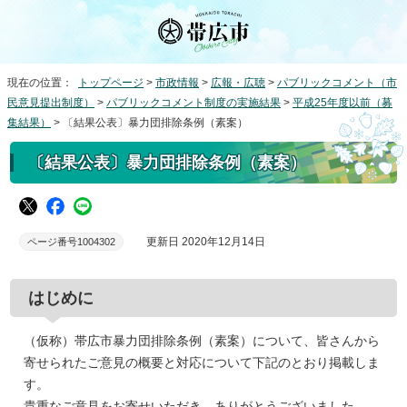
現在の位置：
トップページ
>
市政情報
>
広報・広聴
>
パブリックコメント（市
民意見提出制度）
>
パブリックコメント制度の実施結果
>
平成25年度以前（募
集結果）
> 〔結果公表〕暴力団排除条例（素案）
〔結果公表〕暴力団排除条例（素案）
更新日 2020年12月14日
ページ番号1004302
はじめに
（仮称）帯広市暴力団排除条例（素案）について、皆さんから
寄せられたご意見の概要と対応について下記のとおり掲載しま
す。
貴重なご意見をお寄せいただき、ありがとうございました。